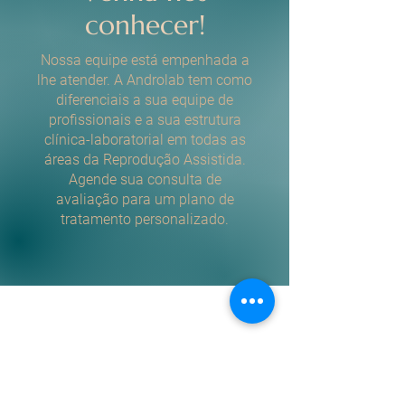
conhecer!
Nossa equipe está empenhada a
lhe atender. A Androlab tem como
diferenciais a sua equipe de
profissionais e a sua estrutura
clínica-laboratorial em todas as
áreas da Reprodução Assistida.
Agende sua consulta de
avaliação para um plano de
tratamento personalizado.