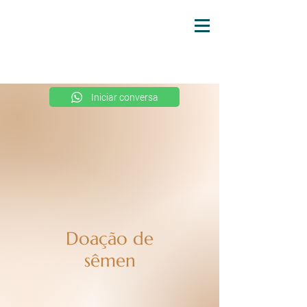
Iniciar conversa
Doação de
sêmen